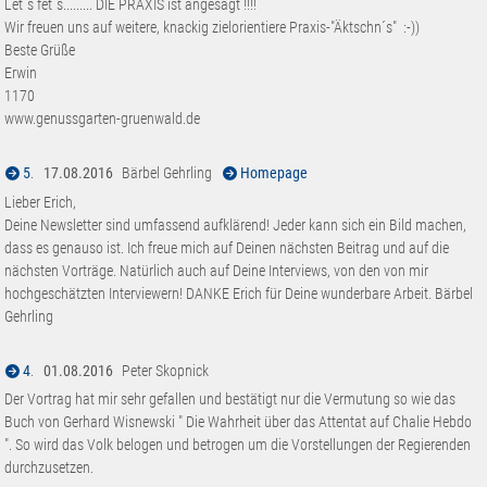
Let´s fet´s......... DIE PRAXIS ist angesagt !!!!
Wir freuen uns auf weitere, knackig zielorientiere Praxis-"Äktschn´s" :-))
Beste Grüße
Erwin
1170
www.genussgarten-gruenwald.de
5
.
17.08.2016
Bärbel Gehrling
Homepage
Lieber Erich,
Deine Newsletter sind umfassend aufklärend! Jeder kann sich ein Bild machen,
dass es genauso ist. Ich freue mich auf Deinen nächsten Beitrag und auf die
nächsten Vorträge. Natürlich auch auf Deine Interviews, von den von mir
hochgeschätzten Interviewern! DANKE Erich für Deine wunderbare Arbeit. Bärbel
Gehrling
4
.
01.08.2016
Peter Skopnick
Der Vortrag hat mir sehr gefallen und bestätigt nur die Vermutung so wie das
Buch von Gerhard Wisnewski " Die Wahrheit über das Attentat auf Chalie Hebdo
". So wird das Volk belogen und betrogen um die Vorstellungen der Regierenden
durchzusetzen.