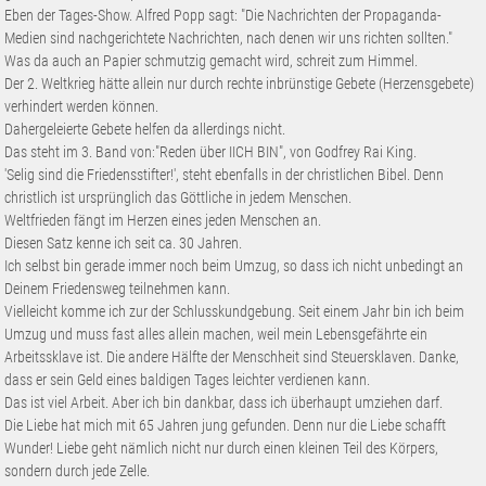
Eben der Tages-Show. Alfred Popp sagt: "Die Nachrichten der Propaganda-
Medien sind nachgerichtete Nachrichten, nach denen wir uns richten sollten."
Was da auch an Papier schmutzig gemacht wird, schreit zum Himmel.
Der 2. Weltkrieg hätte allein nur durch rechte inbrünstige Gebete (Herzensgebete)
verhindert werden können.
Dahergeleierte Gebete helfen da allerdings nicht.
Das steht im 3. Band von:"Reden über IICH BIN", von Godfrey Rai King.
'Selig sind die Friedensstifter!', steht ebenfalls in der christlichen Bibel. Denn
christlich ist ursprünglich das Göttliche in jedem Menschen.
Weltfrieden fängt im Herzen eines jeden Menschen an.
Diesen Satz kenne ich seit ca. 30 Jahren.
Ich selbst bin gerade immer noch beim Umzug, so dass ich nicht unbedingt an
Deinem Friedensweg teilnehmen kann.
Vielleicht komme ich zur der Schlusskundgebung. Seit einem Jahr bin ich beim
Umzug und muss fast alles allein machen, weil mein Lebensgefährte ein
Arbeitssklave ist. Die andere Hälfte der Menschheit sind Steuersklaven. Danke,
dass er sein Geld eines baldigen Tages leichter verdienen kann.
Das ist viel Arbeit. Aber ich bin dankbar, dass ich überhaupt umziehen darf.
Die Liebe hat mich mit 65 Jahren jung gefunden. Denn nur die Liebe schafft
Wunder! Liebe geht nämlich nicht nur durch einen kleinen Teil des Körpers,
sondern durch jede Zelle.