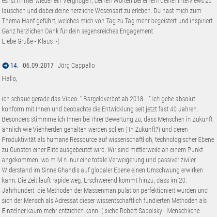
es ist immer wieder ein Vergnügen, deinen Worten bei einem deiner Interviews zu
lauschen und dabei deine herzliche Wesensart zu erleben. Du hast mich zum
Thema Hanf geführt, welches mich von Tag zu Tag mehr begeistert und inspiriert.
Ganz herzlichen Dank für dein segensreiches Engagement.
Liebe Grüße - Klaus :-)
14
.
06.09.2017
Jörg Cappallo
Hallo,
ich schaue gerade das Video: " Bargeldverbot ab 2018 ..." Ich gehe absolut
konform mit Ihnen und beobachte die Entwicklung seit jetzt fast 40 Jahren.
Besonders stimmme ich Ihnen bei Ihrer Bewertung zu, dass Menschen in Zukunft
ähnlich wie Viehherden gehalten werden sollen ( In Zukunft?) und deren
Produktivität als humane Ressource auf wissenschaftlich, technologischer Ebene
zu Gunsten einer Elite ausgebeutet wird. Wir sind mittlerweile an einem Punkt
angekommen, wo m.M.n. nur eine totale Verweigerung und passiver ziviler
Widerstand im Sinne Ghandis auf globaler Ebene einen Umschwung erwirken
kann. Die Zeit läuft rapide weg. Erschwerend kommt hinzu, dass im 20.
Jahrhundert die Methoden der Massenmanipulation perfektioniert wurden und
sich der Mensch als Adressat dieser wissentschaftlich fundierten Methoden als
Einzelner kaum mehr entziehen kann. ( siehe Robert Sapolsky - Menschliche