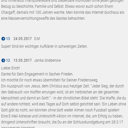
und hinterlässt manipulierebare und steuerbare Individuen ohne jeden geistigen
Bezug zu Geschichte, Familie und Selbst. Etwas wovor auch schon Erwin
Chargaff, damals mit 100 Jahren warnte. Man könnte das Internet durchaus als
eine Massenvernichtungswaffe des Geistes betrachten.
13
.
24.05.2017
O.M
Super! Sind ein wichtiger Aufklärer in schwierigen Zeiten.
12
.
15.05.2017
Janka Griebenow
Lieber Erich!
Danke für Dein Engagement in Sachen Frieden.
Ich möchte Dir noch etwas übermitteln für Deinen Friedensweg.
Ein Ausspruch von Jesus, dem Christus aus heutiger Zeit: "Jeder Sieg, der durch
den Gebrauch von Waffen errungen wird, ist ein Verbrechen an der gesamten
Menschheit und damit an Gott!." - In der christlichen Bibel steht: 'Die Waffe, die du
auf andere richtest, wird eies Tages auf Dich selbst gerichtet sein.' Ein Leben ohne
Gott gibt es nicht, wir könnten ohne Gott weder Atmen noch Fussball spielen!
Eine E-Mal-Adresse und Unterschift-Aktion im Internet, die, um Erfolg zu haben,
dringend Unterschriften braucht, die Du an der Schlusskundgebung am 28.5.17