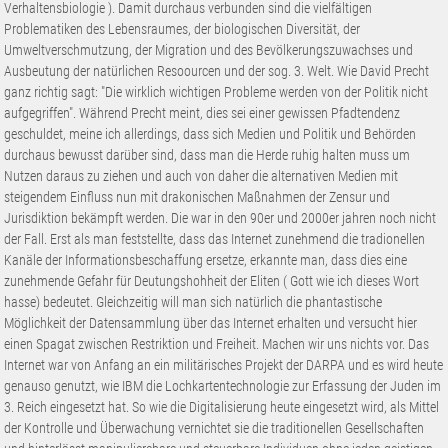
Verhaltensbiologie ). Damit durchaus verbunden sind die vielfältigen
Problematiken des Lebensraumes, der biologischen Diversität, der
Umweltverschmutzung, der Migration und des Bevölkerungszuwachses und
Ausbeutung der natürlichen Resoourcen und der sog. 3. Welt. Wie David Precht
ganz richtig sagt: "Die wirklich wichtigen Probleme werden von der Politik nicht
aufgegriffen". Während Precht meint, dies sei einer gewissen Pfadtendenz
geschuldet, meine ich allerdings, dass sich Medien und Politik und Behörden
durchaus bewusst darüber sind, dass man die Herde ruhig halten muss um
Nutzen daraus zu ziehen und auch von daher die alternativen Medien mit
steigendem Einfluss nun mit drakonischen Maßnahmen der Zensur und
Jurisdiktion bekämpft werden. Die war in den 90er und 2000er jahren noch nicht
der Fall. Erst als man feststellte, dass das Internet zunehmend die tradionellen
Kanäle der Informationsbeschaffung ersetze, erkannte man, dass dies eine
zunehmende Gefahr für Deutungshohheit der Eliten ( Gott wie ich dieses Wort
hasse) bedeutet. Gleichzeitig will man sich natürlich die phantastische
Möglichkeit der Datensammlung über das Internet erhalten und versucht hier
einen Spagat zwischen Restriktion und Freiheit. Machen wir uns nichts vor. Das
Internet war von Anfang an ein militärisches Projekt der DARPA und es wird heute
genauso genutzt, wie IBM die Lochkartentechnologie zur Erfassung der Juden im
3. Reich eingesetzt hat. So wie die Digitalisierung heute eingesetzt wird, als Mittel
der Kontrolle und Überwachung vernichtet sie die traditionellen Gesellschaften