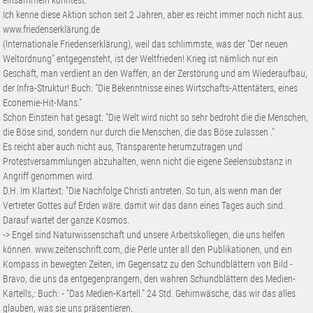
einsammeln könntest.
Ich kenne diese Aktion schon seit 2 Jahren, aber es reicht immer noch nicht aus.
www.friedenserklärung.de
(Internationale Friedenserklärung), weil das schlimmste, was der "Der neuen
Weltordnung" entgegensteht, ist der Weltfrieden! Krieg ist nämlich nur ein
Geschäft, man verdient an den Waffen, an der Zerstörung und am Wiederaufbau,
der Infra-Struktur! Buch: "Die Bekenntnisse eines Wirtschafts-Attentäters, eines
Econemie-Hit-Mans."
Schon Einstein hat gesagt: "Die Welt wird nicht so sehr bedroht die die Menschen,
die Böse sind, sondern nur durch die Menschen, die das Böse zulassen ."
Es reicht aber auch nicht aus, Transparente herumzutragen und
Protestversammlungen abzuhalten, wenn nicht die eigene Seelensubstanz in
Angriff genommen wird.
D.H. Im Klartext: "Die Nachfolge Christi antreten. So tun, als wenn man der
Vertreter Gottes auf Erden wäre. damit wir das dann eines Tages auch sind.
Darauf wartet der ganze Kosmos.
-> Engel sind Naturwissenschaft und unsere Arbeitskollegen, die uns helfen
können. www.zeitenschrift.com, die Perle unter all den Publikationen, und ein
Kompass in bewegten Zeiten, im Gegensatz zu den Schundblättern von Bild -
Bravo, die uns da entgegenprangern, den wahren Schundblättern des Medien-
Kartells,: Buch: - "Das Medien-Kartell." 24 Std. Gehirnwäsche, das wir das alles
glauben, was sie uns präsentieren.