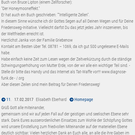
Buch von Bruce Lipton (einem Zellforscher):
"Der Honeymooneffekt."
Er hat auch ein Buch geschrieben: ""Intelligente Zellen".
In diesem Sinne wünsche ich dir Gottes Segen auf all Deinen Wegen und für Deine
Friedensweg-Initiative. Vielleicht darfst Du das jetzt jedes Jahr inszenieren, bis
der Weltfrieden erreicht ist.
Herzlichst Janka von der Familie Griebenow
Kontakt am Besten über Tel. 08781 – 1069, da ich gut 500 ungelesene E-Mails
habe.
Habe einfach keine Zeit zum Lesen wegen der Zeitverkürzung durch die ständige
Schwingungserhöhung von Mutter Erde, von der wir alle ein wichtiger Teil sind. -
Stelle dir bitte das Handy und das Internet als Tat-Waffe vor!!! www.diagnose-
funk.de - /.org
Aber diesen Zeilen sind mein Beitrag für Deinen Friedensweg!
11
.
17.02.2017
Elisabeth Eberhard
Homepage
Grüß Gott alle miteinander,
gemeinsam sind wir auf jeden Fall auf der geistigen und seelischen Ebene sehr
stark. Dank Eures ausserordenlichen Einsatzes zum Wohle der Schöpfung Gottes
wird unsere Einstellung zum friedvollen Miteinander auf der materiellen Ebene
deutlich sichtbar. Vielen herzlichen Dank an Euch alle, an alle die ihre Gaben im