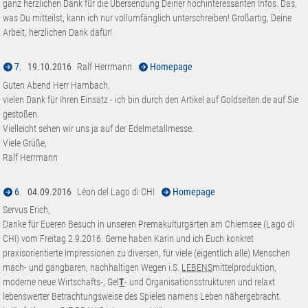
ganz herzlichen Dank für die Übersendung Deiner hochinteressanten Infos. Das,
was Du mitteilst, kann ich nur vollumfänglich unterschreiben! Großartig, Deine
Arbeit, herzlichen Dank dafür!
7
.
19.10.2016
Ralf Herrmann
Homepage
Guten Abend Herr Hambach,
vielen Dank für Ihren Einsatz - ich bin durch den Artikel auf Goldseiten.de auf Sie
gestoßen.
Vielleicht sehen wir uns ja auf der Edelmetallmesse.
Viele Grüße,
Ralf Herrmann
6
.
04.09.2016
Léon del Lago di CHI
Homepage
Servus Erich,
Danke für Eueren Besuch in unseren Premakulturgärten am Chiemsee (Lago di
CHI) vom Freitag 2.9.2016. Gerne haben Karin und ich Euch konkret
praxisorientierte Impressionen zu diversen, für viele (eigentlich alle) Menschen
mach- und gangbaren, nachhaltigen Wegen i.S.
LEBENS
mittelproduktion,
moderne neue Wirtschafts-, Gel
T
- und Organisationsstrukturen und relaxt
lebenswerter Betrachtungsweise des Spieles namens Leben nähergebracht.