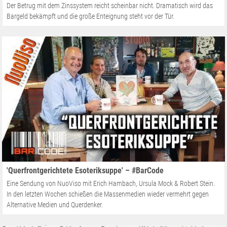
Der Betrug mit dem Zinssystem reicht scheinbar nicht. Dramatisch wird das
Bargeld bekämpft und die große Enteignung steht vor der Tür.
'Querfrontgerichtete Esoteriksuppe' – #BarCode
Eine Sendung von NuoViso mit Erich Hambach, Ursula Mock & Robert Stein.
In den letzten Wochen schießen die Massenmedien wieder vermehrt gegen
Alternative Medien und Querdenker.